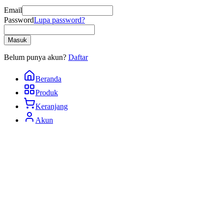
Email
Password
Lupa password?
Masuk
Belum punya akun?
Daftar
Beranda
Produk
Keranjang
Akun