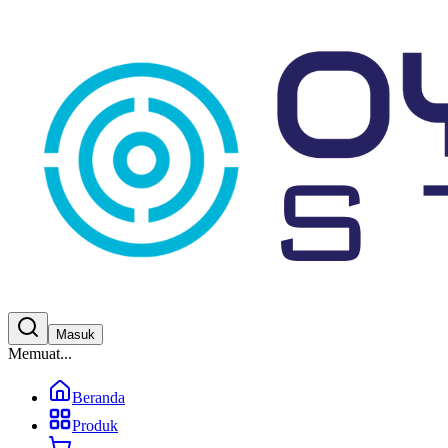
Masuk
Memuat...
Beranda
Produk